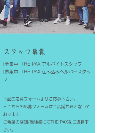
地元の人たちや友達を巻き込んで、大阪に来た
旅行者に大阪をめいっぱい満喫してもらう。
そんな場所を目指して日々精進中。
スタッフ募集
[
募集中
]
THE PAX アルバイトスタッフ
[募集中] THE PAX 住み込みヘルパースタッ
フ
下記の応募フォームよりご応募下さい。
＊こちらの応募フォームは全店舗共通となって
おります。
ご希望の店舗/職種欄にてTHE PAXをご選択下
さい。